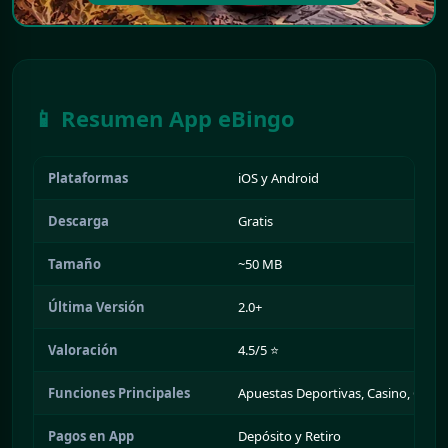
📱 Resumen App eBingo
Plataformas
iOS y Android
Descarga
Gratis
Tamaño
~50 MB
Última Versión
2.0+
Valoración
4.5/5 ⭐
Funciones Principales
Apuestas Deportivas, Casino, Casin
Pagos en App
Depósito y Retiro