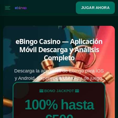
Skip to content
JUGAR AHORA
eBingo Casino — Aplicación
Móvil Descarga y Análisis
Completo
Descarga la app móvil de Ebingo para iOS
y Android. Experiencia completa de juego.
🎰 BONO JACKPOT 🎰
100% hasta