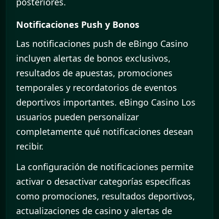
posteriores.
Notificaciones Push y Bonos
Las notificaciones push de eBingo Casino
incluyen alertas de bonos exclusivos,
resultados de apuestas, promociones
temporales y recordatorios de eventos
deportivos importantes. eBingo Casino Los
usuarios pueden personalizar
completamente qué notificaciones desean
recibir.
La configuración de notificaciones permite
activar o desactivar categorías específicas
como promociones, resultados deportivos,
actualizaciones de casino y alertas de