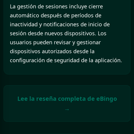
La gestión de sesiones incluye cierre
automático después de períodos de
inactividad y notificaciones de inicio de
sesión desde nuevos dispositivos. Los
usuarios pueden revisar y gestionar
dispositivos autorizados desde la
configuración de seguridad de la aplicación.
Lee la reseña completa de eBingo
→