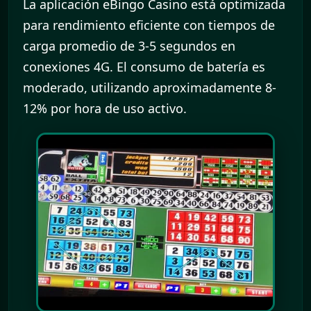
La aplicación eBingo Casino está optimizada
para rendimiento eficiente con tiempos de
carga promedio de 3-5 segundos en
conexiones 4G. El consumo de batería es
moderado, utilizando aproximadamente 8-
12% por hora de uso activo.