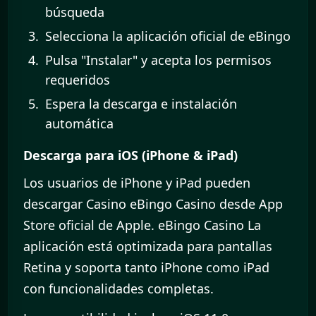
búsqueda
Selecciona la aplicación oficial de eBingo
Pulsa "Instalar" y acepta los permisos
requeridos
Espera la descarga e instalación
automática
Descarga para iOS (iPhone & iPad)
Los usuarios de iPhone y iPad pueden
descargar Casino eBingo Casino desde App
Store oficial de Apple. eBingo Casino La
aplicación está optimizada para pantallas
Retina y soporta tanto iPhone como iPad
con funcionalidades completas.