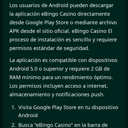
Los usuarios de Android pueden descargar
la aplicación eBingo Casino directamente
desde Google Play Store o mediante archivo
APK desde el sitio oficial. eBingo Casino El
proceso de instalación es sencillo y requiere
permisos estándar de seguridad.
La aplicación es compatible con dispositivos
Android 5.0 o superior y requiere 2 GB de
RAM mínimo para un rendimiento óptimo.
Los permisos incluyen acceso a internet,
almacenamiento y notificaciones push.
Visita Google Play Store en tu dispositivo
Android
Busca "eBingo Casino" en la barra de