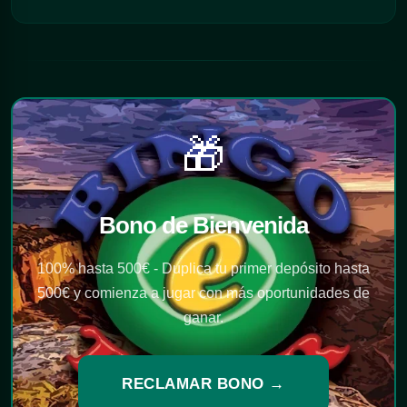
🎁
Bono de Bienvenida
100% hasta 500€ - Duplica tu primer depósito hasta
500€ y comienza a jugar con más oportunidades de
ganar.
RECLAMAR BONO →