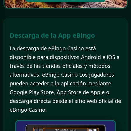
Descarga de la App eBingo
La descarga de eBingo Casino está
disponible para dispositivos Android e iOS a
través de las tiendas oficiales y métodos
alternativos. eBingo Casino Los jugadores
pueden acceder a la aplicación mediante
Google Play Store, App Store de Apple o
descarga directa desde el sitio web oficial de
eBingo Casino.