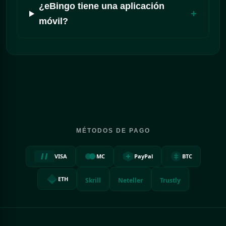
¿eBingo tiene una aplicación
+
móvil?
MÉTODOS DE PAGO
VISA
MC
PayPal
BTC
ETH
Skrill
Neteller
Trustly