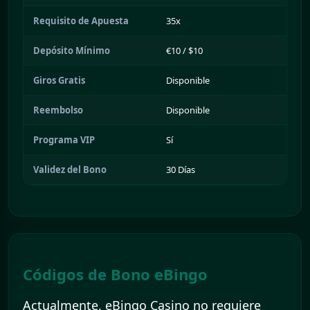
Requisito de Apuesta
35x
Depósito Mínimo
€10 / $10
Giros Gratis
Disponible
Reembolso
Disponible
Programa VIP
Sí
Validez del Bono
30 Días
Códigos de Bono eBingo
Actualmente, eBingo Casino no requiere