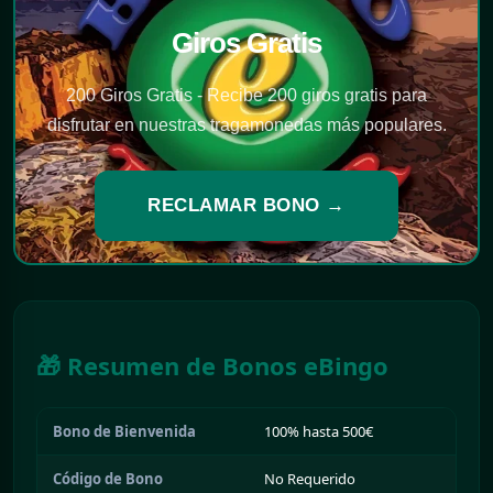
Giros Gratis
200 Giros Gratis - Recibe 200 giros gratis para
disfrutar en nuestras tragamonedas más populares.
RECLAMAR BONO →
🎁 Resumen de Bonos eBingo
Bono de Bienvenida
100% hasta 500€
Código de Bono
No Requerido