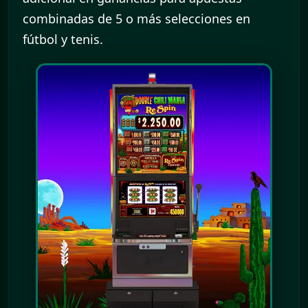
combinadas de 5 o más selecciones en
fútbol y tenis.