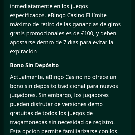
inmediatamente en los juegos
especificados. eBingo Casino El límite
máximo de retiro de las ganancias de giros
gratis promocionales es de €100, y deben
apostarse dentro de 7 días para evitar la
expiración.
Bono Sin Depósito
Actualmente, eBingo Casino no ofrece un
bono sin depósito tradicional para nuevos
jugadores. Sin embargo, los jugadores
pueden disfrutar de versiones demo
gratuitas de todos los juegos de
tragamonedas sin necesidad de registro.
Esta opción permite familiarizarse con los