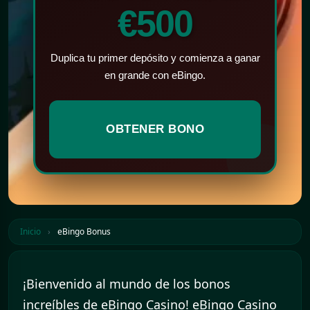
€500
Duplica tu primer depósito y comienza a ganar
en grande con eBingo.
OBTENER BONO
Inicio
›
eBingo Bonus
¡Bienvenido al mundo de los bonos
increíbles de eBingo Casino! eBingo Casino