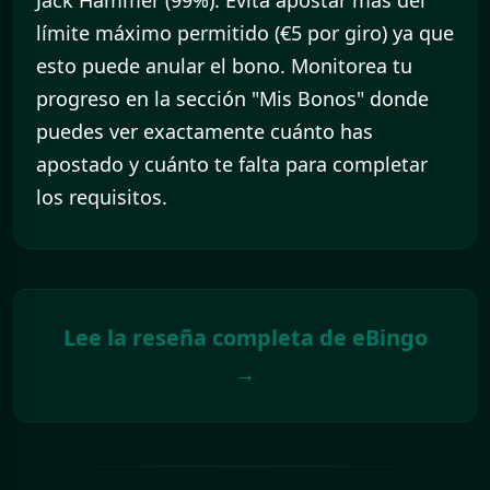
límite máximo permitido (€5 por giro) ya que
esto puede anular el bono. Monitorea tu
progreso en la sección "Mis Bonos" donde
puedes ver exactamente cuánto has
apostado y cuánto te falta para completar
los requisitos.
Lee la reseña completa de eBingo
→