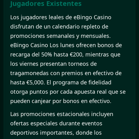
Jugadores Existentes
Los jugadores leales de eBingo Casino
disfrutan de un calendario repleto de
promociones semanales y mensuales.
eBingo Casino Los lunes ofrecen bonos de
recarga del 50% hasta €200, mientras que
los viernes presentan torneos de
tragamonedas con premios en efectivo de
hasta €5,000. El programa de fidelidad
otorga puntos por cada apuesta real que se
pueden canjear por bonos en efectivo.
Las promociones estacionales incluyen
ofertas especiales durante eventos
deportivos importantes, donde los