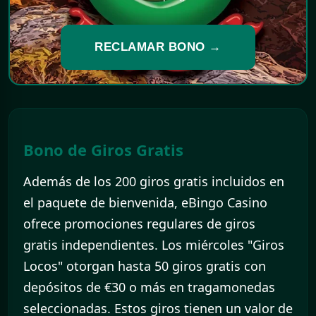
RECLAMAR BONO →
Bono de Giros Gratis
Además de los 200 giros gratis incluidos en
el paquete de bienvenida, eBingo Casino
ofrece promociones regulares de giros
gratis independientes. Los miércoles "Giros
Locos" otorgan hasta 50 giros gratis con
depósitos de €30 o más en tragamonedas
seleccionadas. Estos giros tienen un valor de