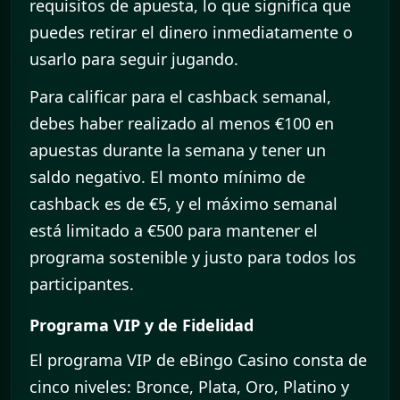
requisitos de apuesta, lo que significa que
puedes retirar el dinero inmediatamente o
usarlo para seguir jugando.
Para calificar para el cashback semanal,
debes haber realizado al menos €100 en
apuestas durante la semana y tener un
saldo negativo. El monto mínimo de
cashback es de €5, y el máximo semanal
está limitado a €500 para mantener el
programa sostenible y justo para todos los
participantes.
Programa VIP y de Fidelidad
El programa VIP de eBingo Casino consta de
cinco niveles: Bronce, Plata, Oro, Platino y