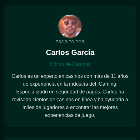
ESCRITO POR
Carlos García
Crítico de Casinos
Carlos es un experto en casinos con más de 11 años
de experiencia en la industria del iGaming.
Especializado en seguridad de pagos, Carlos ha
revisado cientos de casinos en línea y ha ayudado a
miles de jugadores a encontrar las mejores
experiencias de juego.