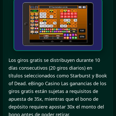
Los giros gratis se distribuyen durante 10
días consecutivos (20 giros diarios) en
títulos seleccionados como Starburst y Book
of Dead. eBingo Casino Las ganancias de los
giros gratis están sujetas a requisitos de
apuesta de 35x, mientras que el bono de
depósito requiere apostar 30x el monto del
bono antes de poder retirar.