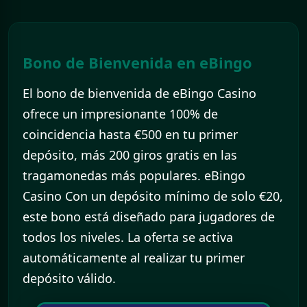
Bono de Bienvenida en eBingo
El bono de bienvenida de eBingo Casino
ofrece un impresionante 100% de
coincidencia hasta €500 en tu primer
depósito, más 200 giros gratis en las
tragamonedas más populares. eBingo
Casino Con un depósito mínimo de solo €20,
este bono está diseñado para jugadores de
todos los niveles. La oferta se activa
automáticamente al realizar tu primer
depósito válido.