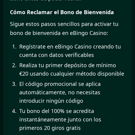
Cómo Reclamar el Bono de Bienvenida
Sigue estos pasos sencillos para activar tu
bono de bienvenida en eBingo Casino:
Regístrate en eBingo Casino creando tu
cuenta con datos verificables
Realiza tu primer depósito de mínimo
€20 usando cualquier método disponible
El código promocional se aplica
automáticamente, no necesitas
introducir ningún código
Tu bono del 100% se acredita
instantáneamente junto con los
primeros 20 giros gratis