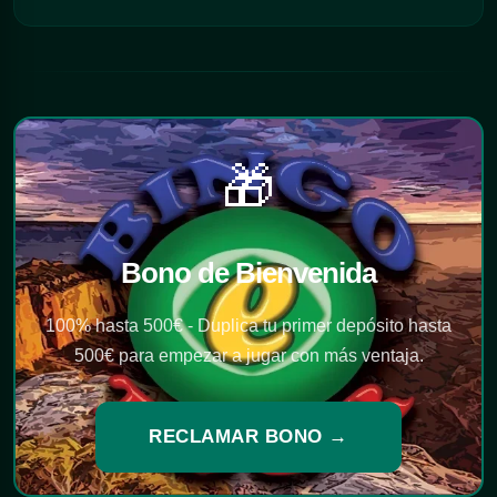
🎁
Bono de Bienvenida
100% hasta 500€ - Duplica tu primer depósito hasta
500€ para empezar a jugar con más ventaja.
RECLAMAR BONO →